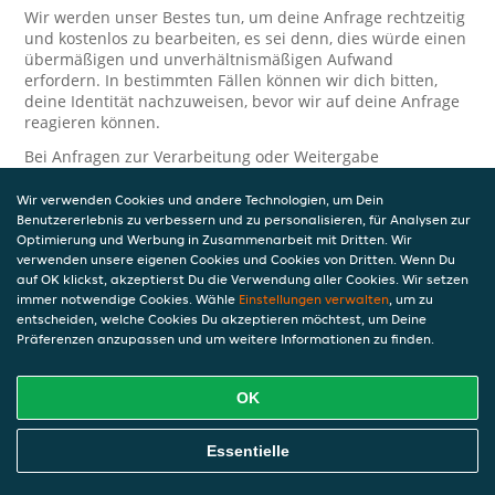
Wir werden unser Bestes tun, um deine Anfrage rechtzeitig
und kostenlos zu bearbeiten, es sei denn, dies würde einen
übermäßigen und unverhältnismäßigen Aufwand
erfordern. In bestimmten Fällen können wir dich bitten,
deine Identität nachzuweisen, bevor wir auf deine Anfrage
reagieren können.
Bei Anfragen zur Verarbeitung oder Weitergabe
personenbezogener Daten im Zusammenhang mit JET Pay
und/oder JET Pay Card wende dich bitte an die Person, die
Wir verwenden Cookies und andere Technologien, um Dein
dir das JET Pay-Guthaben gewährt (das kann dein
Benutzererlebnis zu verbessern und zu personalisieren, für Analysen zur
Arbeitgeber, Geschäftspartner usw. sein). Dies ist
Optimierung und Werbung in Zusammenarbeit mit Dritten. Wir
verwenden unsere eigenen Cookies und Cookies von Dritten. Wenn Du
erforderlich, da JET und die Person, die dir das Guthaben
auf OK klickst, akzeptierst Du die Verwendung aller Cookies. Wir setzen
gewährt, eine separate Verantwortung für die Verarbeitung
immer notwendige Cookies. Wähle
Einstellungen verwalten
, um zu
und den Schutz deiner personenbezogenen Daten haben.
entscheiden, welche Cookies Du akzeptieren möchtest, um Deine
Solltest du weitere Fragen oder Beschwerden in Bezug auf
Präferenzen anzupassen und um weitere Informationen zu finden.
die Verarbeitung deiner personenbezogenen Daten haben,
kontaktieren wir dich gerne. Wir würden uns auch über
OK
Tipps oder Vorschläge zur Verbesserung unserer Erklärung
freuen.
Essentielle
Sicherheit